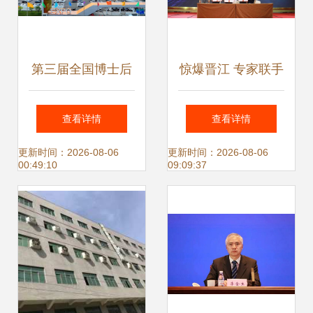
第三届全国博士后
惊爆晋江 专家联手
创新创业大赛总决
齐聚5G工业互联网
查看详情
查看详情
赛在泉州晋江博士
盛会，擘画未来图
更新时间：2026-08-06
更新时间：2026-08-06
00:49:10
09:09:37
后创新成果迸发新
景——聚焦晋江博
活力
士后论坛