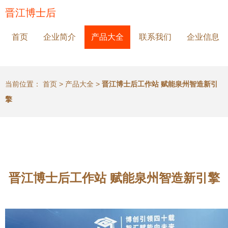
晋江博士后
首页
企业简介
产品大全
联系我们
企业信息
当前位置：
首页
>
产品大全
>
晋江博士后工作站 赋能泉州智造新引
擎
晋江博士后工作站 赋能泉州智造新引擎