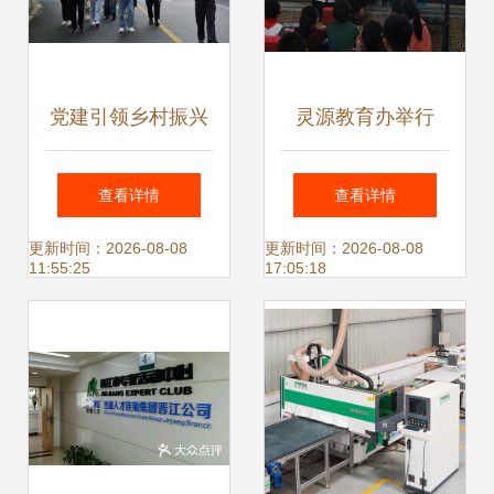
党建引领乡村振兴
灵源教育办举行
福州大学实践队探
2018年晋江市农村
查看详情
查看详情
索“晋江经验”赋能
小学学科教师教学
更新时间：2026-08-08
更新时间：2026-08-08
11:55:25
17:05:18
发展新路径
能力提升校本研修
第五阶段培训活动