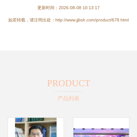
更新时间：2026-08-08 10:13:17
如若转载，请注明出处：http://www.jjbsh.com/product/678.html
PRODUCT
产品列表