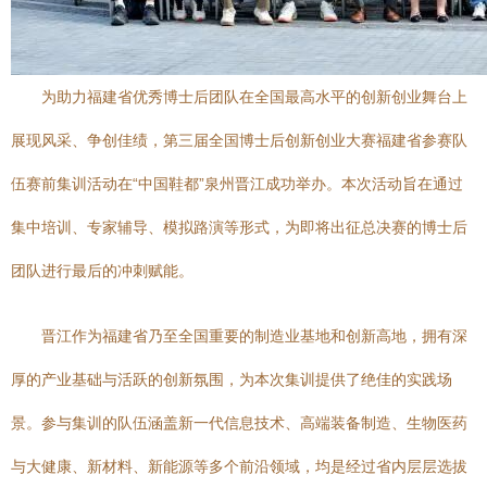
为助力福建省优秀博士后团队在全国最高水平的创新创业舞台上
展现风采、争创佳绩，第三届全国博士后创新创业大赛福建省参赛队
伍赛前集训活动在“中国鞋都”泉州晋江成功举办。本次活动旨在通过
集中培训、专家辅导、模拟路演等形式，为即将出征总决赛的博士后
团队进行最后的冲刺赋能。
晋江作为福建省乃至全国重要的制造业基地和创新高地，拥有深
厚的产业基础与活跃的创新氛围，为本次集训提供了绝佳的实践场
景。参与集训的队伍涵盖新一代信息技术、高端装备制造、生物医药
与大健康、新材料、新能源等多个前沿领域，均是经过省内层层选拔