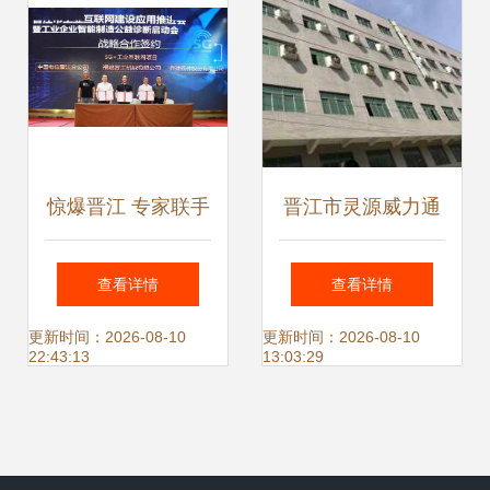
活力
惊爆晋江 专家联手
晋江市灵源威力通
齐聚5G工业互联网
风设备加工厂与晋
查看详情
查看详情
盛会，擘画未来图
江博士后工作站 创
更新时间：2026-08-10
更新时间：2026-08-10
22:43:13
13:03:29
景——聚焦晋江博
新共融的产业典范
士后论坛