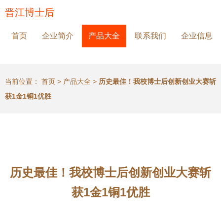
晋江博士后
首页
企业简介
产品大全
联系我们
企业信息
当前位置：
首页
>
产品大全
>
历史最佳！我校博士后创新创业大赛斩
获1金1铜1优胜
历史最佳！我校博士后创新创业大赛斩
获1金1铜1优胜