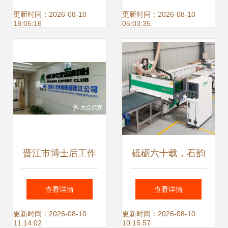
索“晋江经验”赋能
小学学科教师教学
更新时间：2026-08-10
更新时间：2026-08-10
18:05:16
05:03:35
发展新路径
能力提升校本研修
第五阶段培训活动
晋江市博士后工作
砥砺六十载，石韵
站 产学研结合的高
匠心 —— 晋江市
查看详情
查看详情
端学习培训平台
金发石制品厂与
更新时间：2026-08-10
更新时间：2026-08-10
11:14:02
10:15:57