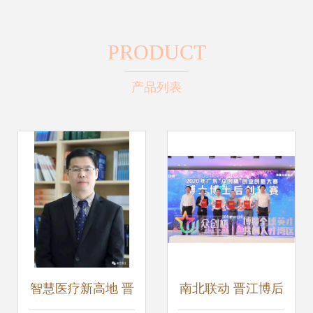
PRODUCT
产品列表
智慧医疗新高地 晋
南北联动 晋江博后