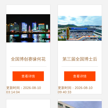
G603菠菱铺筑风采
全国博创赛缘何花
第三届全国博士后
落泉州？从“晋江博
创新创业大赛总决
查看详情
查看详情
士后”洞见引才密码
赛在泉州晋江博士
更新时间：2026-08-10
更新时间：2026-08-10
03:14:04
09:40:33
后创新成果迸发新