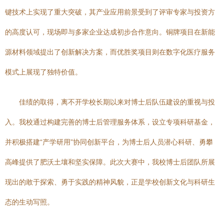
键技术上实现了重大突破，其产业应用前景受到了评审专家与投资方
的高度认可，现场即与多家企业达成初步合作意向。铜牌项目在新能
源材料领域提出了创新解决方案，而优胜奖项目则在数字化医疗服务
模式上展现了独特价值。
佳绩的取得，离不开学校长期以来对博士后队伍建设的重视与投
入。我校通过构建完善的博士后管理服务体系，设立专项科研基金，
并积极搭建“产学研用”协同创新平台，为博士后人员潜心科研、勇攀
高峰提供了肥沃土壤和坚实保障。此次大赛中，我校博士后团队所展
现出的敢于探索、勇于实践的精神风貌，正是学校创新文化与科研生
态的生动写照。