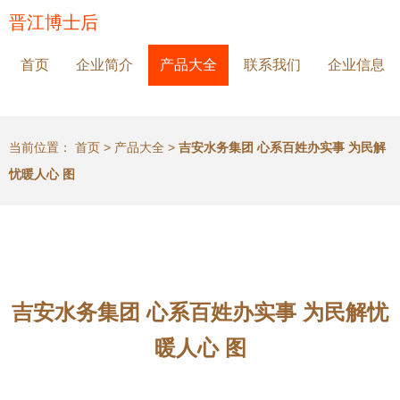
晋江博士后
首页
企业简介
产品大全
联系我们
企业信息
当前位置：
首页
>
产品大全
>
吉安水务集团 心系百姓办实事 为民解
忧暖人心 图
吉安水务集团 心系百姓办实事 为民解忧
暖人心 图