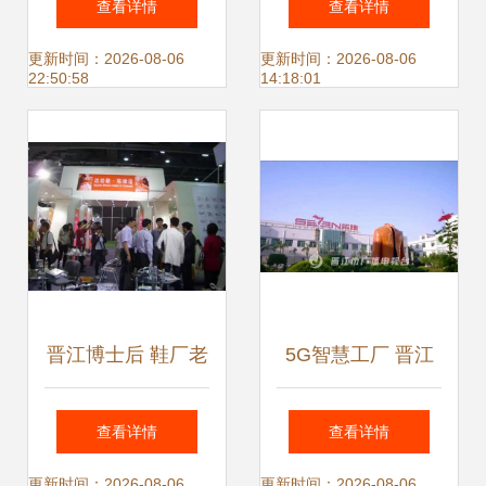
查看详情
查看详情
题报告会圆满成功
业大赛中实现突
更新时间：2026-08-06
更新时间：2026-08-06
22:50:58
14:18:01
破，晋江博士后勇
创佳绩
晋江博士后 鞋厂老
5G智慧工厂 晋江
板的玩命人生
博士后引领智能制
查看详情
查看详情
造新篇章
更新时间：2026-08-06
更新时间：2026-08-06