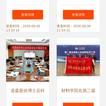
理局与海洋与食品
院淡水渔业研究中
查看详情
查看详情
学院共建专业实践
心晋江博士后研究
更新时间：2026-08-06
更新时间：2026-08-06
13:34:14
11:54:22
基地，助力博士后
项目介绍
人才培养
道森股份博士后科
材料学院在第二届
研工作站博士后开
全国博士后创新创