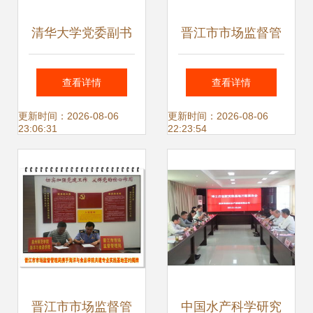
清华大学党委副书
晋江市市场监督管
记过勇一行赴兴宁
理局 稽查执法显身
查看详情
查看详情
区开展调研，深化
手，泉州市技能比
更新时间：2026-08-06
更新时间：2026-08-06
23:06:31
22:23:54
廉政与治理研究合
拼团体三等奖
作
晋江市市场监督管
中国水产科学研究